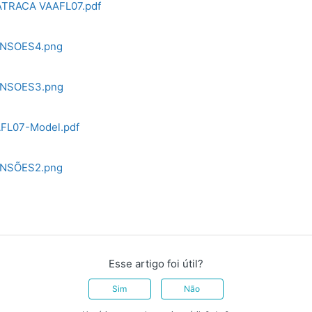
TRACA VAAFL07.pdf
NSOES4.png
ENSOES3.png
FL07-Model.pdf
NSÕES2.png
Esse artigo foi útil?
Sim
Não